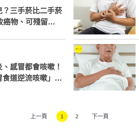
兒？三手菸比二手菸
致癌物、可殘留室
炎、感冒都會咳嗽！
胃食道逆流咳嗽」症
上一頁
1
2
下一頁