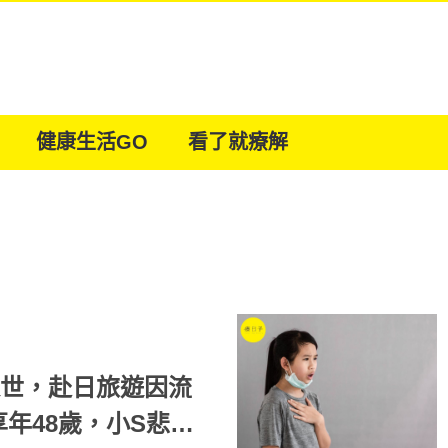
健康生活GO
看了就療解
過世，赴日旅遊因流
年48歲，小S悲痛