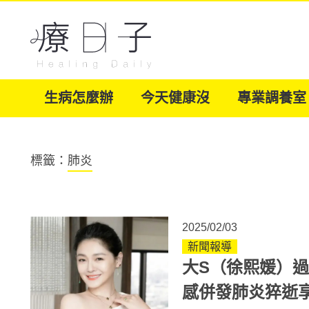
生病怎麼辦
今天健康沒
專業調養室
標籤：
肺炎
2025/02/03
新聞報導
大S（徐熙媛）
感併發肺炎猝逝享