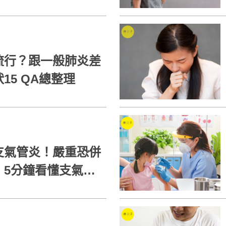
流行？跟一般肺炎差
15 QA總整理
支氣管炎！嚴重恐併
！5分鐘看懂支氣管