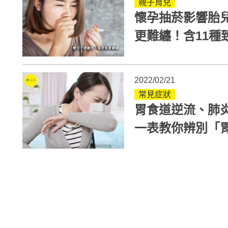
親子育兒
懷孕抽菸影響胎
更難纏！含11種
內6個月
2022/02/21
常見症狀
胃食道逆流、肺
一表教你辨別「
狀