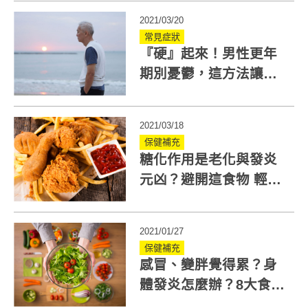
2021/03/20
常見症狀
『硬』起來！男性更年
期別憂鬱，這方法讓你
老當益壯！
2021/03/18
保健補充
糖化作用是老化與發炎
元凶？避開這食物 輕鬆
打造抗糖化凍齡體質
2021/01/27
保健補充
感冒、變胖覺得累？身
體發炎怎麼辦？8大食物
改善發炎症狀