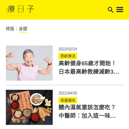
標籤：
身體
2022/02/24
熟齡樂活
高齡健身65歲才開始！
日本最高齡教練減齡30
歲 不再便秘、感冒
2021/04/20
保健補充
體內濕氣重該怎麼吃？
中醫師：加入這一味煲
湯就能祛濕散寒