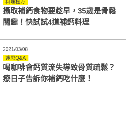
料理秘方
攝取補鈣食物要趁早，35歲是骨鬆
關鍵！快試試4道補鈣料理
2021/03/08
迷思Q&A
喝咖啡會鈣質流失導致骨質疏鬆？
療日子告訴你補鈣吃什麼！