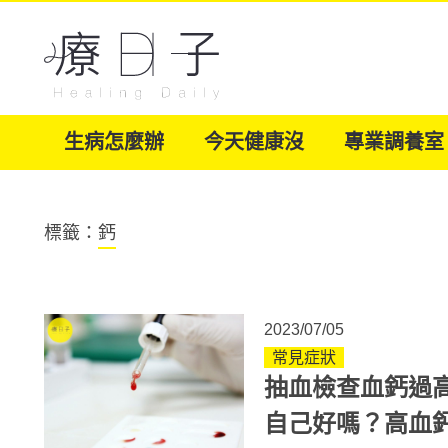
生病怎麼辦
今天健康沒
專業調養室
標籤：
鈣
2023/07/05
常見症狀
抽血檢查血鈣過
自己好嗎？高血