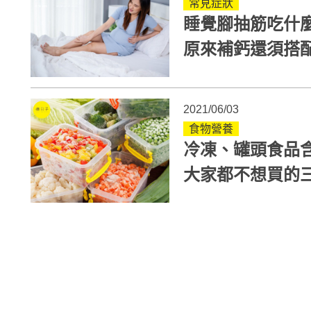
常見症狀
睡覺腳抽筋吃什
原來補鈣還須搭
2021/06/03
食物營養
冷凍、罐頭食品
大家都不想買的