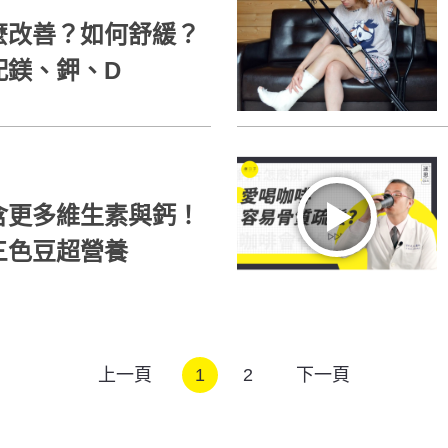
麼改善？如何舒緩？
配鎂、鉀、D
含更多維生素與鈣！
三色豆超營養
上一頁
1
2
下一頁