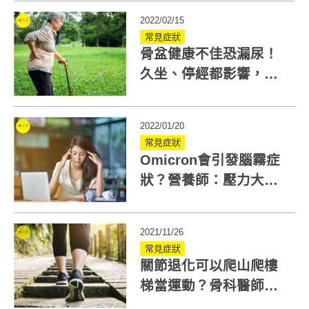
憶
2022/02/15
常見症狀
骨盆健康不佳恐漏尿！
久坐、停經都影響，教
你2步驟延緩骨盆老化
2022/01/20
常見症狀
Omicron會引發腦霧症
狀？營養師：壓力大、
過度用腦，也會加速腦
部老化！
2021/11/26
常見症狀
關節退化可以爬山爬樓
梯當運動？骨科醫師分
析5種人不適合