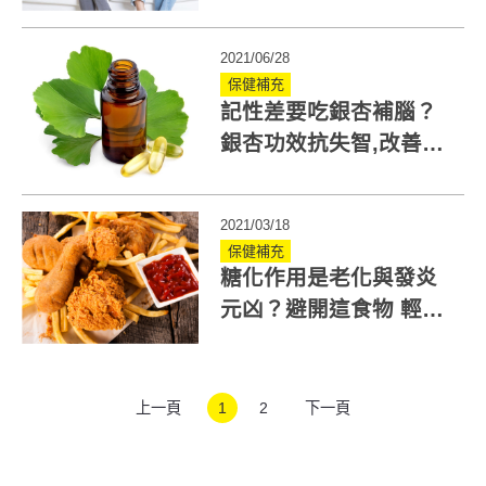
分級這樣檢視、治療！
2021/06/28
保健補充
記性差要吃銀杏補腦？
銀杏功效抗失智,改善循
環？食用部位是關鍵
2021/03/18
保健補充
糖化作用是老化與發炎
元凶？避開這食物 輕鬆
打造抗糖化凍齡體質
上一頁
1
2
下一頁