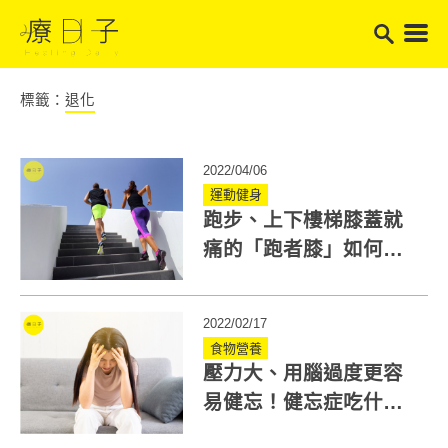
標籤：
退化
2022/04/06
運動健身
跑步、上下樓梯膝蓋就
痛的「跑者膝」如何舒
緩？跑者膝放鬆5動作超
簡單
2022/02/17
食物營養
壓力大、用腦過度更容
易健忘！健忘症吃什
麼？4種食物幫你增強記