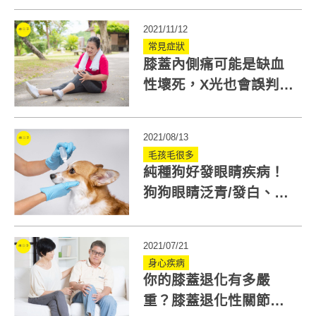
2021/11/12
常見症狀
膝蓋內側痛可能是缺血
性壞死，X光也會誤判！
延誤治療恐須置換關節
2021/08/13
毛孩毛很多
純種狗好發眼睛疾病！
狗狗眼睛泛青/發白、對
空氣吠叫皆警訊
2021/07/21
身心疾病
你的膝蓋退化有多嚴
重？膝蓋退化性關節炎